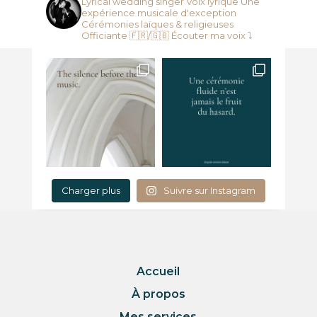
Lyrical wedding singer
Voix lyrique
Une
expérience musicale d'exception
Cérémonies laïques & religieuses
Officiante 🇫🇷/🇬🇧
Écouter ma voix ⤵️
Charger plus
Suivre sur Instagram
Accueil
À propos
Mes services