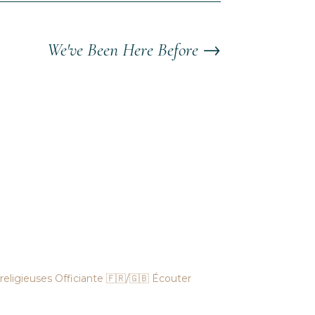
We've Been Here Before
→
religieuses
Officiante 🇫🇷/🇬🇧
Écouter