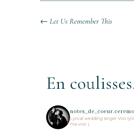
←
Let Us Remember This
En coulisses
notes_de_coeur.cerem
Lyrical wedding singer
Voix lyr
ma voix ⤵️